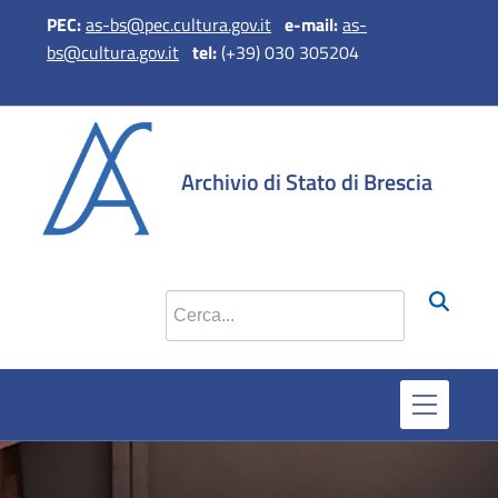
PEC:
as-bs@pec.cultura.gov.it
e
-mail:
as-
bs@cultura.gov.it
tel:
(+39) 030 305204
si apre in una 
si apre in 
si apr
Archivio di Stato di Brescia
Cerca nel sito